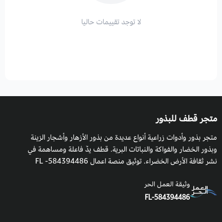
لا توجد تقييمات حاليا
متجر قطف للبذور
متجر بذور وأدوات زراعية أنواع عديدة من بذور الأزهار وأشجار الزينة
وبذور الخضار والفواكة والنباتات البرية. قطف يدٌ فاعلة ومساهمة في
نشر ثقافة الأرض الخضراء. توثيق منصة اعمال 584394486- FL
وثيقة العمل الحر
FL-584394486