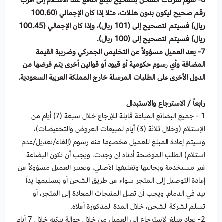
6- تقوم شركات الشحن بتصحيح مبلغ الدفع عند الاستلام إلى أقرب
رقم صحيح ليكون بدون هللات، مثلا إذا كان الإجمالي (100.60
ريال) فسيتم التصحيح إلى (101 ريال)، وإذا كان الإجمالي (100.45
ريال) فسيتم التصحيح إلى (100 ريال).
7- يعد العميل مسؤولاً عن التخليص الجمركي وضريبة القيمة
المضافة وأي رسوم حكومية أو قيود أو قوانين أخرى يتم فرضها من
الدول الأخرى على الطلبات المرسلة خارج المملكة العربية السعودية.
رابعاً / الاسترجاع والاستبدال
1 - جميع البضائع المباعة قابلة للإرجاع خلال سبعة (7) أيام من
الإستلام (وخلال ثلاثة (3) أيام لمبيعات العروض والتخفيضات)،
وسيتم إعادة المبلغ للعميل مخصوما منه رسوم (إلغاء/تعديل/عدم
استلام) الطلب الموضحة أدناه إن وجدت. ويجب أن تكون البضاعة
غير مستخدمة وبحالتها وتغليفها الأصلي، ويعتبر العميل مسؤولاً عن
إعادة التوصيل إلى المتجر سواء عن طريق الشحن أو بتسليمها يداً
بيد في الدمام. ويجب أن تصل المنتجات المعادة إلى المتجر، أو
تسلم لشركة الشحن، خلال المدة المذكورة أعلاه.
2- يعاد مبلغ الاسترجاع إلى العميل من خلال حوالة بنكية خلال 7 أيام