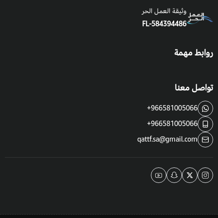
وثيقة العمل الحر
FL-584394486
روابط مهمة
تواصل معنا
+966581005066
+966581005066
qattf.sa@gmail.com