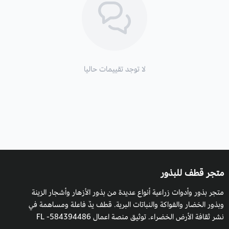
السكر.
مقاومة للسرطان ويحتوي على كميات كبيرة من فيتامينات سي.
التربة والسماد:
تربة رطبة بشكل متساوٍ غنية بالعناصر الغذائية
لا توجد تقييمات حاليا
المتكاملة للزراعة.
طريقة السقي
: يفضل السقي المنتظم مع مراعاة حالة الطقس ورطوبة
التربة، والظروف المناخية للنبات.
التعرض للشمس
: يحتاج إلى شمس كاملة.
التكاثر:
بالبذور.
متجر قطف للبذور
متجر بذور وأدوات زراعية أنواع عديدة من بذور الأزهار وأشجار الزينة
وبذور الخضار والفواكة والنباتات البرية. قطف يدٌ فاعلة ومساهمة في
نشر ثقافة الأرض الخضراء. توثيق منصة اعمال 584394486- FL