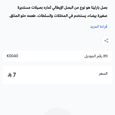
بصل بارليتا هو نوع من البصل الإيطالي ثماره بصيلات مستديرة
صغيرة بيضاء، يستخدم في المخللات والسلطات، طعمه حلو المذاق.
قراءة المزيد
الاسم العلمي
: Barletta Onion
أسماء أخرى:
البصل اللؤلؤي.
الموطن الأصلي:
إيطاليا.
رقم الموديل
K0040
موعد الزراعة:
يزرع من مارس حتى شهر يوليو، ويعامل في زراعته كما
يعامل الثوم المعمر.
السعر
7
موعد الحصاد:
في فصل الصيف وفي فصل الخريف.
فوائد بصل بارليتا واستخدامات:
يصنع منه المخلل وفي السلطات
يساعد على انخفاض نسبة الكوليسترول في الدم وتحسين تنظيم