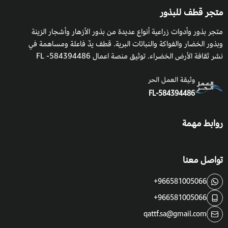
متجر قطف للبذور
متجر بذور وأدوات زراعية أنواع عديدة من بذور الأزهار وأشجار الزينة
وبذور الخضار والفواكة والنباتات البرية. قطف يدٌ فاعلة ومساهمة في
نشر ثقافة الأرض الخضراء. توثيق منصة اعمال 584394486- FL
وثيقة العمل الحر
FL-584394486
روابط مهمة
تواصل معنا
+966581005066
+966581005066
qattf.sa@gmail.com