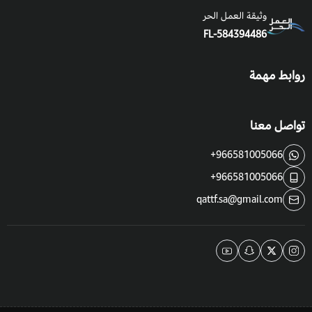
وثيقة العمل الحر
FL-584394486
روابط مهمة
تواصل معنا
+966581005066
+966581005066
qattf.sa@gmail.com