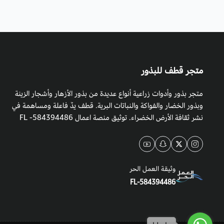
متجر قطف للبذور
متجر بذور وأدوات زراعية أنواع عديدة من بذور الأزهار وأشجار الزينة
وبذور الخضار والفواكة والنباتات البرية. قطف يدٌ فاعلة ومساهمة في
نشر ثقافة الأرض الخضراء. توثيق منصة اعمال 584394486- FL
وثيقة العمل الحر
FL-584394486