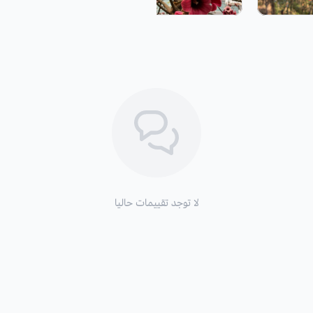
الهواء الطلق حتى تجف.
وبعد أن تجف توضع في التربة الخاصة بال
قريبة من السطح بعمق معقول.
التربة:
التربة الخفيفة جيدة التصريف ويف
الري:
تأكد من تغطيتها وسقيها بانتظام خا
موعد التزهير:
تتفتح هذه الشجرة في أوائ
تأخذ شكل الجرس، وتتخلص مؤقتا من ال
لا توجد تقييمات حاليا
ثم مع تلاشي الأزهار، تعود الأوراق الكب
رائعًا ومميزًا لبقية الوقت.