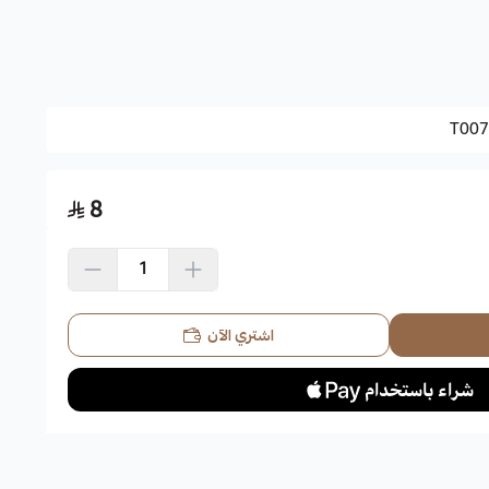
T007
ناطق الاستوائية من أستراليا.
8
لقبعة، جرس أحمر، شجرة النار.
 بحمرة، تشبه الجرس.
اشتري الآن
رفيعة.
ئية:
نقع البذور أولا في الماء وبعد أن تصبح طرية توضع لبعض الوقت في