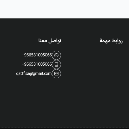
روابط مهمة
تواصل معنا
+966581005066
+966581005066
qattf.sa@gmail.com