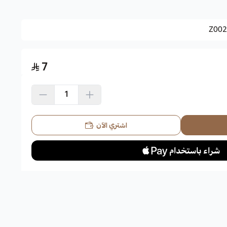
Z002
7
اشتري الآن