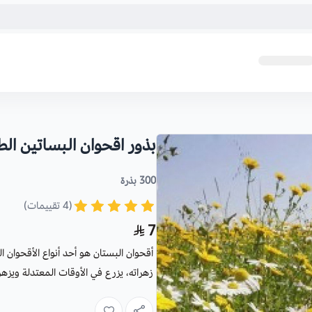
بذور اقحوان البساتين ال
300 بذرة
(4 تقييمات)
7
أقحوان البستان هو أحد أنواع الأقحوان ا
زهراته، يزرع في الأوقات المعتدلة ويزهر