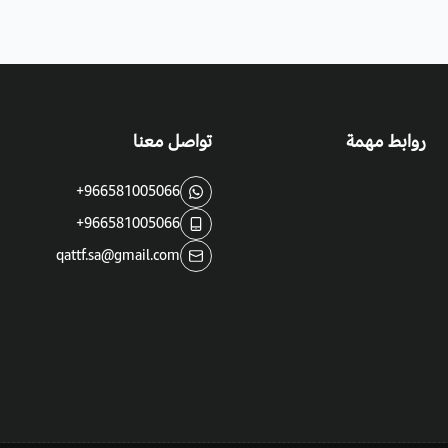
روابط مهمة
تواصل معنا
+966581005066
+966581005066
qattf.sa@gmail.com