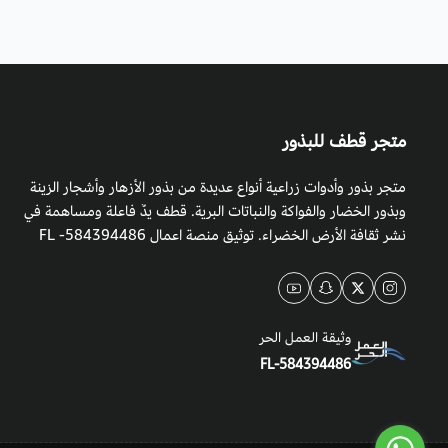
متجر قطف للبذور
متجر بذور وأدوات زراعية أنواع عديدة من بذور الأزهار وأشجار الزينة
وبذور الخضار والفواكة والنباتات البرية. قطف يدٌ فاعلة ومساهمة في
نشر ثقافة الأرض الخضراء. توثيق منصة اعمال 584394486- FL
وثيقة العمل الحر
FL-584394486