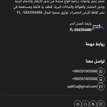
متجر بذور وأدوات زراعية أنواع عديدة من بذور الأزهار وأشجار الزينة
وبذور الخضار والفواكة والنباتات البرية. قطف يدٌ فاعلة ومساهمة في
نشر ثقافة الأرض الخضراء. توثيق منصة اعمال 584394486- FL
وثيقة العمل الحر
FL-584394486
روابط مهمة
تواصل معنا
+966581005066
+966581005066
qattf.sa@gmail.com