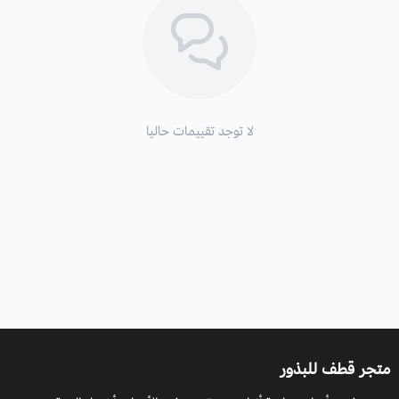
جمال الأزهار وألوانها الزاهية
و تحتوي نبتة الاقحوان على زيوت طيارة
(لذلك من المستحسن عدم غليها عند تناولها)
وتفيد في علاج الصداع
النصفي وعلاج التهابات المفاصل و علاج الجهاز الهضمي والمعدة. و
تعمل كمخفف لالام الحيض او الطمث وتحتوي ايضا على مضادات
لا توجد تقييمات حاليا
الاكسدة منها الفلافونيدات، والفلافونوييد، والكاروتين وفيتامين B
متجر قطف للبذور