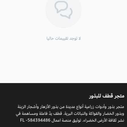
وبمركز ذهبي جذاب.
الأوراق
: منتصبة خضراء مسننة الشكل.
الارتفاع
: 50 - 70 سم.
لا توجد تقييمات حاليا
التربة:
تزدهر أقحوان شاستا في تربة رطبة جيدة التصريف، محايدة إلى
حد ما.
التعرض للشمس
: تتكيف أقحوان النجمة مع الشكل الكاملة إلى ظل
جزئي.
التكاثر:
بالبذور.
متجر قطف للبذور
متجر بذور وأدوات زراعية أنواع عديدة من بذور الأزهار وأشجار الزينة
وبذور الخضار والفواكة والنباتات البرية. قطف يدٌ فاعلة ومساهمة في
نشر ثقافة الأرض الخضراء. توثيق منصة اعمال 584394486- FL