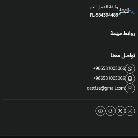
وثيقة العمل الحر
FL-584394486
روابط مهمة
تواصل معنا
+966581005066
+966581005066
qattf.sa@gmail.com