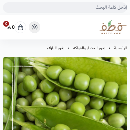
0
0
متجر قطف للبذور
الرئيسية
بذور الخضار والفواكه
بذور البازلاء