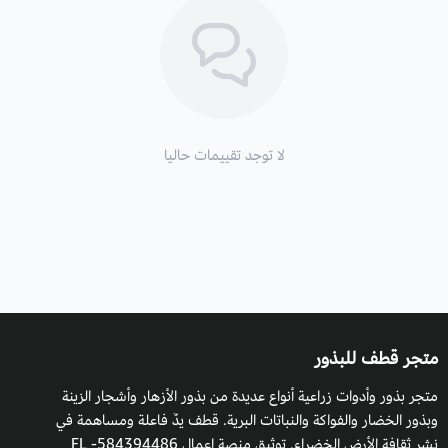
لا توجد تقييمات حاليا
متجر قطف للبذور
متجر بذور وأدوات زراعية أنواع عديدة من بذور الأزهار وأشجار الزينة
وبذور الخضار والفواكة والنباتات البرية. قطف يدٌ فاعلة ومساهمة في
نشر ثقافة الأرض الخضراء. توثيق منصة اعمال 584394486- FL