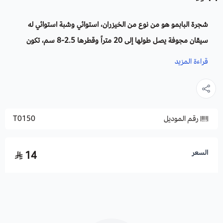
شجرة البابمو هو من نوع من الخيزران، استوائي وشبة استوائي له
سيقان مجوفة يصل طولها إلى 20 متراً وقطرها 2.5-8 سم، تكون
خضراء مزرقة شاحبة عندما تكون صغيرة، وأخضر باهتة أو أصفر عند
قراءة المزيد
النضج، الأزهار : عبارة عن عناقيد كبيرة ذات رؤوس كروية كثيفة.
الاسم العلمي: Dendrocalamus Strictus
رقم الموديل
T0150
أسماء أخرى: الخيزران الحديدي أو خيزران كالكوتا
السعر
14