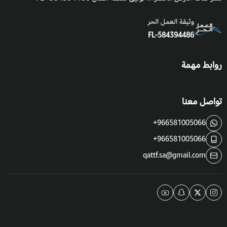
وثيقة العمل الحر
FL-584394486
روابط مهمة
تواصل معنا
+966581005066
+966581005066
qattf.sa@gmail.com