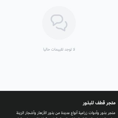
لا توجد تقييمات حاليا
متجر قطف للبذور
متجر بذور وأدوات زراعية أنواع عديدة من بذور الأزهار وأشجار الزينة