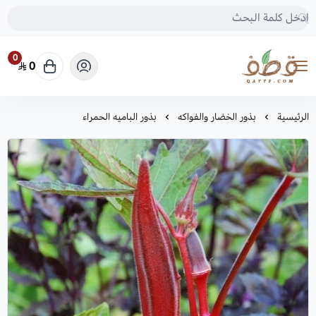
0
0
متجر قطف للبذور
الرئيسية
بذور الخضار والفواكه
بذور الباميه الحمراء