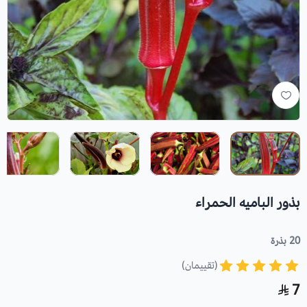
بذور الباميه الحمراء
20 بذرة
(تقييمان)
7