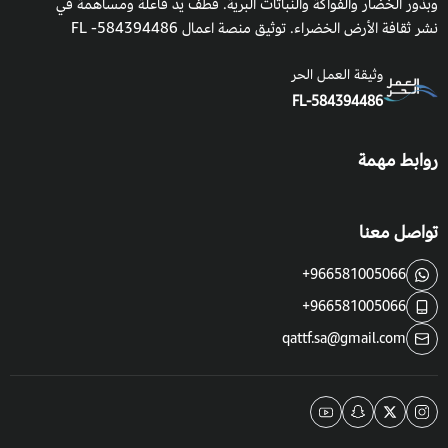
وبذور الخضار والفواكة والنباتات البرية. قطف يدٌ فاعلة ومساهمة في
نشر ثقافة الأرض الخضراء. توثيق منصة اعمال 584394486- FL
وثيقة العمل الحر
FL-584394486
روابط مهمة
تواصل معنا
+966581005066
+966581005066
qattf.sa@gmail.com