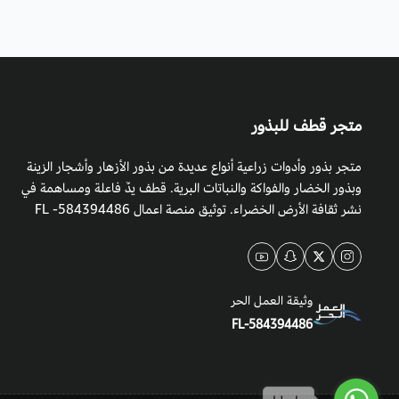
متجر قطف للبذور
متجر بذور وأدوات زراعية أنواع عديدة من بذور الأزهار وأشجار الزينة
وبذور الخضار والفواكة والنباتات البرية. قطف يدٌ فاعلة ومساهمة في
نشر ثقافة الأرض الخضراء. توثيق منصة اعمال 584394486- FL
وثيقة العمل الحر
FL-584394486