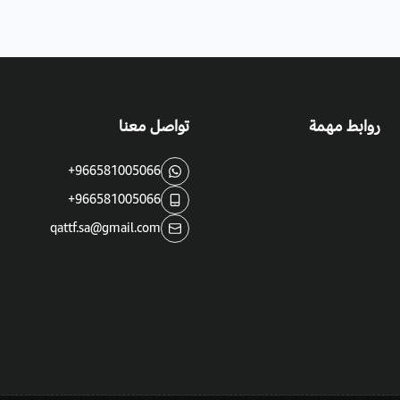
روابط مهمة
تواصل معنا
+966581005066
+966581005066
qattf.sa@gmail.com