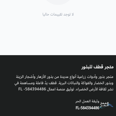
الظروف المناسبة للزراعة :
لا توجد تقييمات حاليا
تتحمل نباتات البصل فى الطور الخضري من نموها بشكل عام درجات
الحرارة المنخفضة.
يمكن زراعة البصل في بداية فصل الربيع ويحصد في فصل الخريف .
متجر قطف للبذور
متجر بذور وأدوات زراعية أنواع عديدة من بذور الأزهار وأشجار الزينة
وبذور الخضار والفواكة والنباتات البرية. قطف يدٌ فاعلة ومساهمة في
نشر ثقافة الأرض الخضراء. توثيق منصة اعمال 584394486- FL
وثيقة العمل الحر
FL-584394486