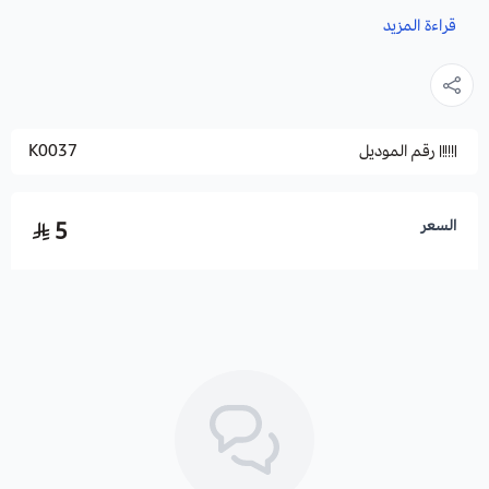
شيوعًا في زراعة البصل الابيض.
قراءة المزيد
يعتبر البصل منخفض في السعرات الحرارية، ولا يحتوي على دهون أو
كولسترول، ويتغير مذاق البصل تبعا للموسم الذي تم نمو البصل فيه.
رقم الموديل
K0037
فوائده :
يساهم البصل في تحسين صحة القلب عن طريق خفض
السعر
5
ضغط الدم وخفض خطر الإصابة بالنوبات القلبية.
و يعزز من كثافة العظام.
كما ينظم مستوى السكر في الدم.
ويحتوي علي فيتامين C الذي يعمل كمضاد قوي للأكسدة في
الجسم.
بالاضافة الى انه مصدر جيد للبوتاسيوم.