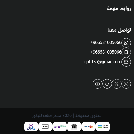
روابط مهمة
تواصل معنا
+966581005066
+966581005066
qattf.sa@gmail.com
الحقوق محفوظة | 2026
متجر قطف للبذور