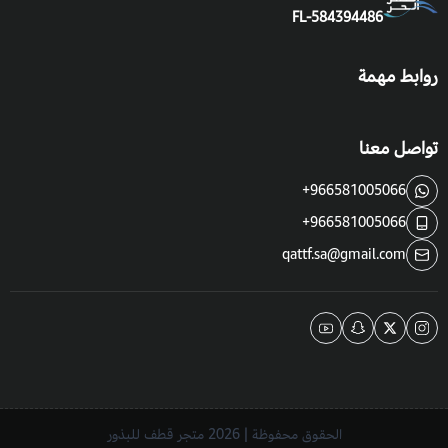
FL-584394486
روابط مهمة
تواصل معنا
+966581005066
+966581005066
qattf.sa@gmail.com
الحقوق محفوظة | 2026
متجر قطف للبذور