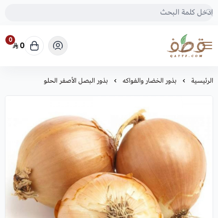
0
0
متجر قطف للبذور
الرئيسية
بذور الخضار والفواكه
بذور البصل الأصفر الحلو