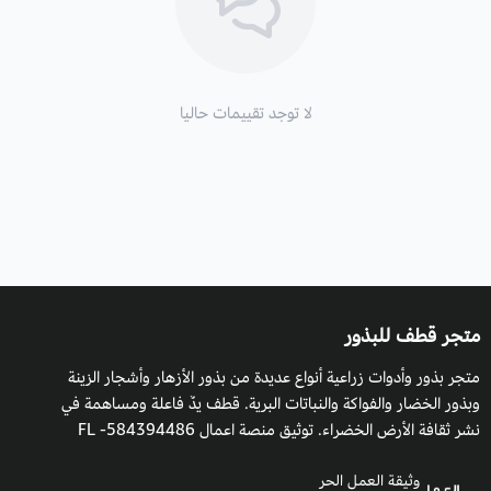
لا توجد تقييمات حاليا
متجر قطف للبذور
متجر بذور وأدوات زراعية أنواع عديدة من بذور الأزهار وأشجار الزينة
وبذور الخضار والفواكة والنباتات البرية. قطف يدٌ فاعلة ومساهمة في
نشر ثقافة الأرض الخضراء. توثيق منصة اعمال 584394486- FL
وثيقة العمل الحر