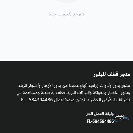
لا توجد تقييمات حاليا
متجر قطف للبذور
متجر بذور وأدوات زراعية أنواع عديدة من بذور الأزهار وأشجار الزينة
وبذور الخضار والفواكة والنباتات البرية. قطف يدٌ فاعلة ومساهمة في
نشر ثقافة الأرض الخضراء. توثيق منصة اعمال 584394486- FL
وثيقة العمل الحر
FL-584394486