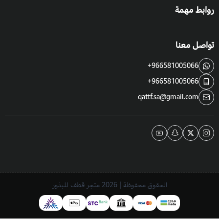
روابط مهمة
تواصل معنا
+966581005066
+966581005066
qattf.sa@gmail.com
الحقوق محفوظة | 2026
متجر قطف للبذور