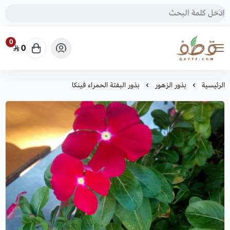
0
0
متجر قطف للبذور
الرئيسية
بذور الزهور
بذور البفتة الحمراء فينكا