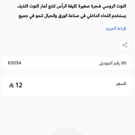
التوت الروسي شجرة صغيرة كثيفة الرأس تنتج ثمار التوت اللذيذ،
يستخدم اللحاء الداخلي في صناعة الورق والحبال تنمو في جميع
الظروف المناخية، متحملة للجفاف والصحراء، سريعة النمو كمصدات
قراءة المزيد
للرياح والعواليق.
الاسم العلمي:
Morus alba tatarica
رقم الموديل
K0094
العائلة
: الوردية.
الموطن الأصلي
: أوروبا وشمال آسيا وأمريكا الشمالية.
السعر
12
الثمار
: طويلة الشكل تتحول إلى الأحمر الأرجواني ذات طعم لذيذ تؤكل
نيئة ومطبوخة.
الارتفاع
: يصل ارتفاعها إلى 6 أمتار
فوائد واستخدامات التوت الروسي: