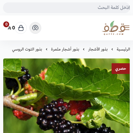
0
0
متجر قطف للبذور
الرئيسية
بذور الأشجار
بذور أشجار مثمرة
بذور التوت الروسي
حصري