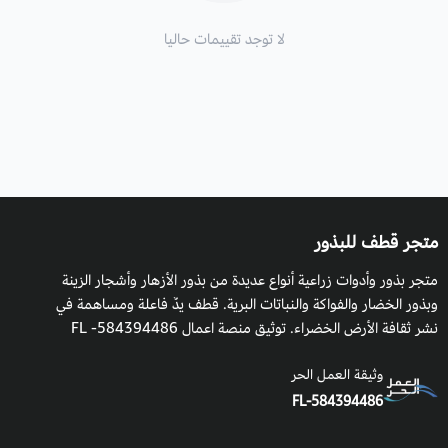
لا توجد تقييمات حاليا
متجر قطف للبذور
متجر بذور وأدوات زراعية أنواع عديدة من بذور الأزهار وأشجار الزينة
وبذور الخضار والفواكة والنباتات البرية. قطف يدٌ فاعلة ومساهمة في
نشر ثقافة الأرض الخضراء. توثيق منصة اعمال 584394486- FL
وثيقة العمل الحر
FL-584394486