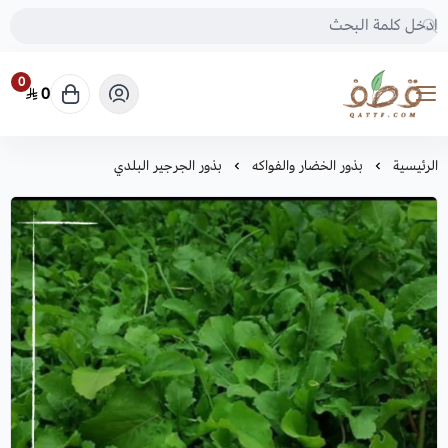
0
0
متجر قطف للبذور
الرئيسية
بذور الخضار والفواكه
بذور الجرجير البلدي