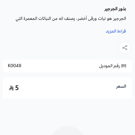
بذور الجرجير
الجرجير هو نبات ورقى أخضر، يصنف انه من النباتات المعمرة التي
تحتاج الى تربة رطبة، فهو يكثر زراعته فى الدول العربية ودول الخليج.
قراءة المزيد
يؤكل نيئاً ويستخدم في أطباق السلطة عادة، ويجب أن يتم قطفه قبل
أن تظهر البراعم الزهرية وهو نبات غني بالحديد.
رقم الموديل
K0048
الفوائد :
الجرجير معروف بفوائده الكثيرة لإحتوائه على الحديد والعديد من
الفيتامينات ومضادات الأكسدة.
السعر
5
بالاضافة الي انه يحتوى على فيتامين أ وفيتامين ج وفيتامين ك
ومجموعة من المعادن كالزنك والكبريت والحديد والماغنسيوم
والمنجنيز، ويساعد على علاج أمراض القولون وعسر الهضم.