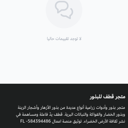
الظروف المناسبة للزراعة :
يفضل زراعة الجرجير فى جو معتدل، أو مائل للبرودة، بعيدا عن الأجواء
الحارة
يزرع في وقت الشتاء، كما يفضل أن يزرع فى فترة النهار القصيرة
لا توجد تقييمات حاليا
حيث يساعد هذا الجو على زيادة نسبة المجموع الخضرى على عكس
النهار الطويل الذي يساعد على النمو الزهري ويمكن زراعته في حديقة
المنزل.
متجر قطف للبذور
متجر بذور وأدوات زراعية أنواع عديدة من بذور الأزهار وأشجار الزينة
وبذور الخضار والفواكة والنباتات البرية. قطف يدٌ فاعلة ومساهمة في
نشر ثقافة الأرض الخضراء. توثيق منصة اعمال 584394486- FL