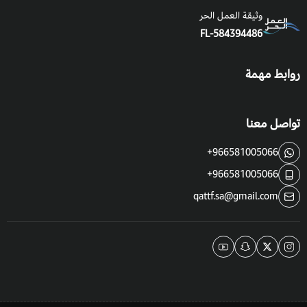
وثيقة العمل الحر
FL-584394486
روابط مهمة
تواصل معنا
+966581005066
+966581005066
qattf.sa@gmail.com