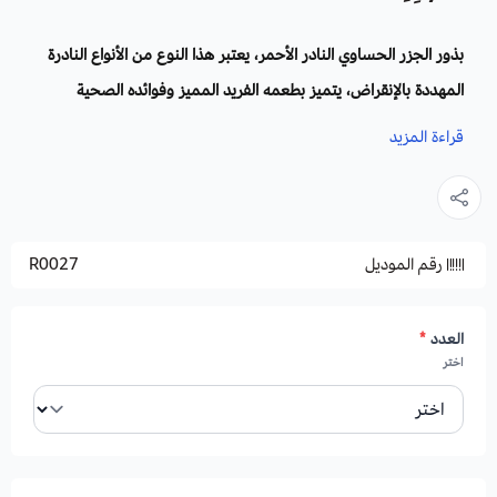
بذور الجزر الحساوي النادر الأحمر، يعتبر هذا النوع من الأنواع النادرة
المهددة بالإنقراض، يتميز بطعمه الفريد المميز وفوائده الصحية
الكبيرة، سهل الزراعة والعناية، يُعد مصدراً للفيتامينات مقاوم
قراءة المزيد
للأكسدة،
يساعد عصير الجزر على التخلص من الالتهابات المعوية
والكثير من الفوائد والمنافع.
رقم الموديل
R0027
زراعة والظروف البيئية:
موعد الزراعة: في اغسطس.
موعد القطف: بعد 100 يوم عند اشتداد الحر في نهاية شهر يناير.
العدد
*
اختر
التربة: يفضل تربة خصبة جيدة التصريف.
التعرض للشمس
:
التكاثر: بالبذور