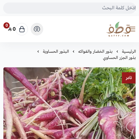
0
0
متجر قطف للبذور
الرئيسية
بذور الخضار والفواكه
البذور الحساوية
بذور الجزر الحساوي
نادر