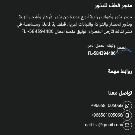
متجر قطف للبذور
متجر بذور وأدوات زراعية أنواع عديدة من بذور الأزهار وأشجار الزينة
وبذور الخضار والفواكة والنباتات البرية. قطف يدٌ فاعلة ومساهمة في
نشر ثقافة الأرض الخضراء. توثيق منصة اعمال 584394486- FL
وثيقة العمل الحر
FL-584394486
روابط مهمة
تواصل معنا
+966581005066
+966581005066
qattf.sa@gmail.com