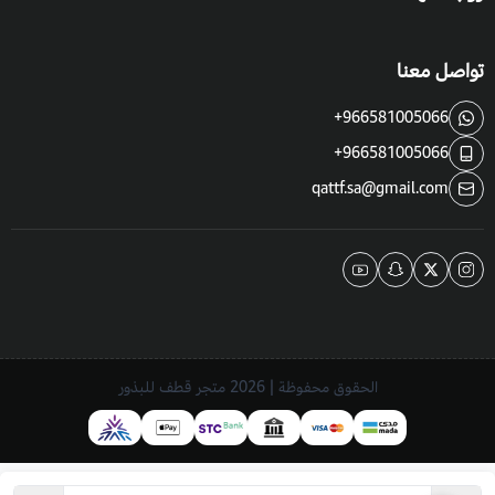
تواصل معنا
+966581005066
+966581005066
qattf.sa@gmail.com
الحقوق محفوظة | 2026
متجر قطف للبذور