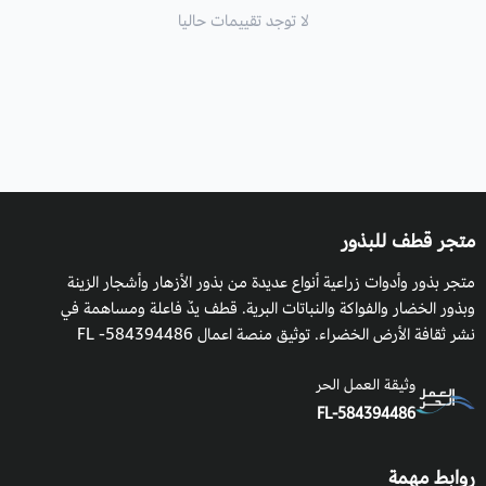
لا توجد تقييمات حاليا
متجر قطف للبذور
متجر بذور وأدوات زراعية أنواع عديدة من بذور الأزهار وأشجار الزينة
وبذور الخضار والفواكة والنباتات البرية. قطف يدٌ فاعلة ومساهمة في
نشر ثقافة الأرض الخضراء. توثيق منصة اعمال 584394486- FL
وثيقة العمل الحر
FL-584394486
روابط مهمة