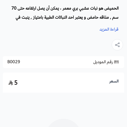
الحميض هو نبات عشبي بري معمر ، يمكن أن يصل ارتفاعه حتى 70
سم , مذاقه حامض و يعتبر احد النباتات الطبية بامتياز , ينبت في
المروج و الاراضي الزراعية و أزهارها الوردية تجدب النحل لتتغدي من
قراءة المزيد
رحيقها.
الاسم العلمي لنبات الحميض
: Rumex vesicariusو يعرف أيضا ب
رقم الموديل
B0029
Rumex acetosa
الفصيلة
: البطباطاوات
الحميض بالانجليزي
: Sorrel
السعر
5
الجنس
: الحماض أو ما يسمى Rumex
العائلة
: Polygonaceae
أسماء أخرى لنبات الحميض :
الحُمَّيْضَة , الحماض ,الحميز , الحامض
والحمباز.
الموطن الأصلي
: الموطن الاصلي لنبات الحميض هو غرب استراليا و