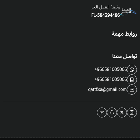
وثيقة العمل الحر
FL-584394486
زراعة الخزامى البري والظروف البيئية:
يزرع الخزامى في ظروف مناخية معتدلة إلى بادرة نوع ما، ويعتمد
روابط مهمة
غالباً على الأمطار في المواسم الماطرة، وعلى أشعة الشمس
المباشرة، كما يمكن أن يزرع في أي ظروف مناخية معتدلة مثل
تواصل معنا
البيوت المحمية، وإذا زُرع الخزامى في حوض أو أصيص فلا بد أن
تكون الأحواض عميقة لأن جذوره تتعمّق داخل التربة.
+966581005066
+966581005066
التربة :
ينبت الخزامى البري في التربة الرملية الخفيفة جيدة التهوية،
qattf.sa@gmail.com
وفي درجة حموضة مثالية من 6.7 إلى 7.3
طريقة السقي
: يروى الخزامى باعتدال مع الحذر من شدة رطوبة التربة
فهذا يقتل النبات، مع مراعاة حالة الطقس ورطوبة التربة، والظروف
المناخية للنبات.
التعرض للشمس
: التعرض اليومي لأشعة الشمس.