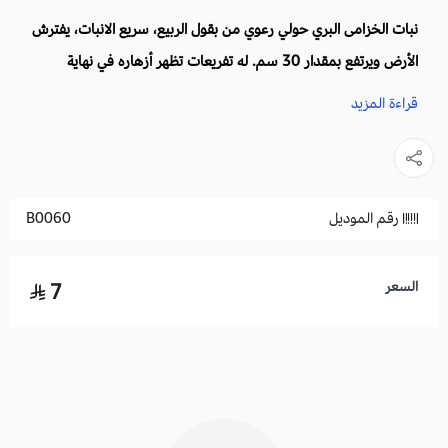
نبات الخزامى البري حولي رعوي من بقول الربيع، سريع الانبات، يفترش
الأرض ويرتفع بمقدار 30 سم. له تفريعات تظهر أزهاره في نهاية
الفروع بنفسجية اللون طيبة الريح فواحة، تخرج البذور على شكل
قراءة المزيد
أقراص. تغنى بها الكثير من الشعراء في قصائدهم لما له ارتباط
عاطفي وإرثي.
رقم الموديل
B0060
قال عنه عنترة بن شداد:
وريحُ الخُزَامى يُذَكِّرُ أنْفي............ نَسيم عَذَارَى وذَاتَ الـأَيادي
السعر
7
ووصف ابن ميادة ريح الخزامى فقال:
بِريحِ خُزامى الرَملِ باتَ مُعانِقاً ............فُروعَ الـأَقاحي تَنضُبَ الطَلَّ
وَالقَطرا