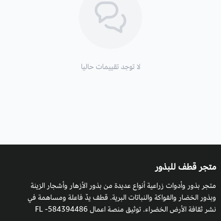
الاسم العلمي
: Horwoodia Dicksoniae Turrill
أسماء أخرى:
خيري البر ، الضرم ، اللاونده. هنان , ذنبان ، حوض
فاطمة. الجَمِيم. النبات الكثير.
الفصيلة:
الخردلية.
لا توجد تقييمات حاليا
الموطن الأصلي:
السعودية وجنوب العراق والأردن، وللون الخزامى
النفسجي الجميل اختارت المملكة العربية السعودية اللون الرسمي
للضيافة، تعبيراً عن أصالة هذا النبات وارتباطه العريق في الأراضي
السعودية.
الأزهار:
لونها بنفسجي بحواف بيضاء اللون بأربع بتلات تفوح منها
متجر قطف للبذور
رائحة زكية حين الغروب والشروق.
متجر بذور وأدوات زراعية أنواع عديدة من بذور الأزهار وأشجار الزينة
الأوراق
: غضة عصارية مستطيلة إلى بيضاوية الشكل لها حواف مسننة،
وبذور الخضار والفواكة والنباتات البرية. قطف يدٌ فاعلة ومساهمة في
بطول 6 سم وعرض 2 سم.
نشر ثقافة الأرض الخضراء. توثيق منصة اعمال 584394486- FL
الارتفاع
: 30 سم.