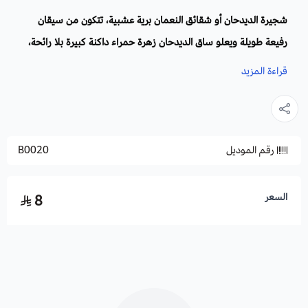
شجيرة الديدحان أو شقائق النعمان برية عشبية، تتكون من سيقان
رفيعة طويلة ويعلو ساق الديدحان زهرة حمراء داكنة كبيرة بلا رائحة،
يمكن أن ينتج من الشجيرة الواحدة ما يصل إلى 50 زهرة حمراء زاهية،
قراءة المزيد
تغنى بها الشعراء كثيراً لارتباطها بالمكان ولجمال منظرها.
الاسم العلمي:
roemeria hybrid
رقم الموديل
B0020
الاسم الشائع
: شَقائق النُعمان وسبب تسميتها بهذا الإسم قيل أنها
نبتت على قبر النعمان بن المنذر أشهر ملوك الحيرة.
أسماء أخرى:
الزهرة الطويلة ، المغزرة ، البختري، الحسار، زغليل.
السعر
8
الخشخاش، زهرة الشمال ، زهرة الرياح.
العائلة
: الخشخاشية.
الموطن الأصلي
: البحر الابيض المتوسط واوروبا وشمال افريقيا
ومنتشرة بكثرة في السعودية وبلاد الشام.