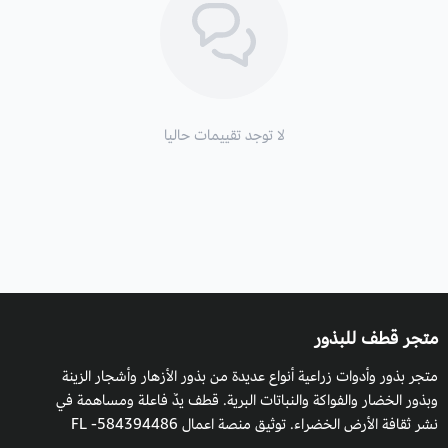
زراعة شقائق النعمان والظروف البيئية:
يزرع شقائق النعمان في الهواء الطلق أو في صواني تشتيل، في
الاجواء المناخية المعتدلة، تنثر البذور أو تخلط مع الرمل ثم تغطى
بقطعة بلاستيك عدة أيام حتى تنبت، تسقى كل يوم فترة الانبات، ومن
لا توجد تقييمات حاليا
الأفضل حتى لا يصيبها العفن تترك مسافة عن بعضها البعض.
التربة والسماد:
كل ما تحتاجه هو تربة رطبة خفيفة جيدة التصريف،
تحتاج إلى سماد عضوي طبيعي نباتي أو حيواني.
السقي
: يجب الري الغزير وبانتظام في أوقات غير الأمطار.
التعرض للشمس:
التعرض الكامل للشمس، إلا إذ كانت الشمس قوية
متجر قطف للبذور
بالأفضل تظليل شجيرة الديدحان لأن شدة الشمس يؤذيها.
متجر بذور وأدوات زراعية أنواع عديدة من بذور الأزهار وأشجار الزينة
التكاثر
: بالبذور.
وبذور الخضار والفواكة والنباتات البرية. قطف يدٌ فاعلة ومساهمة في
نشر ثقافة الأرض الخضراء. توثيق منصة اعمال 584394486- FL
موعد الزراعة:
بداية من شهر 10 أكتوبر، حتى فصل الربيع.