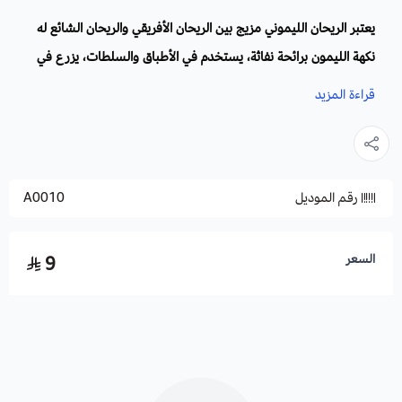
يعتبر الريحان الليموني مزيج بين الريحان الأفريقي والريحان الشائع له
نكهة الليمون برائحة نفاثة، يستخدم في الأطباق والسلطات، يزرع في
المنزل وعلى الشرفات والأحواض المنزلية، وفي الحدائق والممرات.
قراءة المزيد
الاسم العلمي:
Lemon Basil
أسماء أخرى:
الريحان الحلو.
رقم الموديل
A0010
الموطن الأصلي:
الهند ويزرع شمال أفريقيا.
الأزهار:
بيضاء عطرية تظهر في الصيف وتجذب النحل والفراشات.
السعر
9
الأوراق:
له أوراق لامعة بيضاوية الشكل خضراء تميل إلى الإصفرار،
ذات مذاق لذيذ.
الارتفاع:
قد يصل طول إلى 60 سم.
زراعة الريحان الليموني والظروف البيئية: