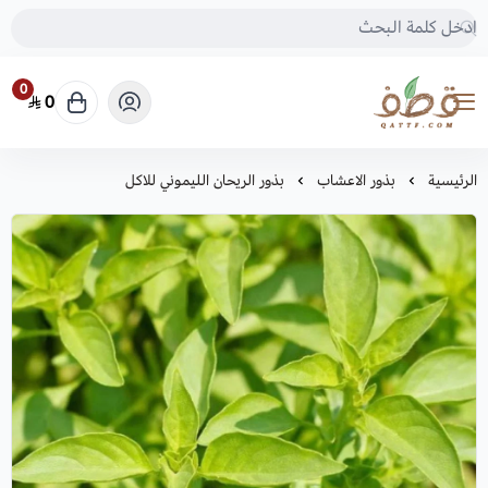
0
0
متجر قطف للبذور
الرئيسية
بذور الاعشاب
بذور الريحان الليموني للاكل