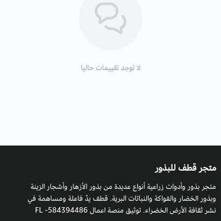
يزرع داخلياً على الشرفات وخارجياً في الأجواء المعتدلة والرطبة
والجافة أيضاً، تنثر البذور وتغطى بطبقة من التربة، ويروى بشكل غزير
أوائل الانبات، ويفضل تقليمه لتحفيزه على النمو والتكاثر، كما يمكن أن
يزرع في أي ظروف مناخية معتدلة مثل البيوت المحمية.
لا توجد تقييمات حاليا
التربة
: تربة جيدة التصريف ويفضل أن تكون تربة خفيفة رملية مخلوطة
مع بيتموس، أو أي نوع من التربة الغنية بالعناصر الغذائية المتكاملة
للزراعة.
طريقة السقي:
يفضل عدم الإفراط في الري مع مراعاة حالة الطقس
متجر قطف للبذور
ورطوبة التربة، والظروف المناخية للنبات.
متجر بذور وأدوات زراعية أنواع عديدة من بذور الأزهار وأشجار الزينة
التعرض للشمس:
يفضل زراعته في مكان مشمس كامل.
وبذور الخضار والفواكة والنباتات البرية. قطف يدٌ فاعلة ومساهمة في
نشر ثقافة الأرض الخضراء. توثيق منصة اعمال 584394486- FL
التكاثر:
بالبذور، والتجذير.