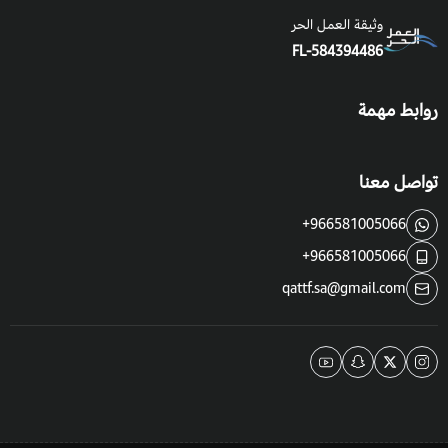
وثيقة العمل الحر
موعد الزراعة:
من بعد البرد القارس وحتى فصل الصيف.
FL-584394486
موعد الحصاد:
عندما تصبح أوراقها لامعة بطول 2.5-5 سم ستكون
جاهزة للحصاد.
روابط مهمة
فوائد واستخدامات الريحان الليموني
:
تواصل معنا
تستخدم أوراقه في العديد من الأطباق.
كذلك يزرع لطرد البعوض والحشرات.
+966581005066
يستخدم في علاجات الطب الشعبي.
+966581005066
لرائحته الجميلة يزرع داخل المنازل لتعطيرها.
qattf.sa@gmail.com