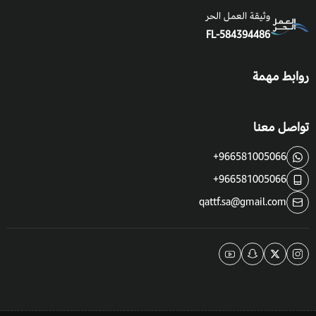
وثيقة العمل الحر
للفم.
FL-584394486
استعمل في طب الأعشاب كمقاوم للفطريات
روابط مهمة
تواصل معنا
+966581005066
+966581005066
qattf.sa@gmail.com