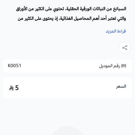
السبانخ من النباتات الورقية الحقلية، تحتوي على الكثير من الأوراق
والتي تعتبر أحد أهم المحاصيل الغذائية، إذ يحتوى على الكثير من
الفيتامينات من أهمها E و C يحتوى أيضاً نسبة عالية من الحديد.
قراءة المزيد
الاسم العلمي:
Spinacia oleracea
أسماء أخرى:
الإسفاناخ
.
رقم الموديل
K0051
زراعة السبانخ والظروف البيئية:
يعتبر من المحاصيل الشتوية إذ يفضل زراعته في المناخ البارد.
السعر
5
قبل الزراعة تسمد التربة بأسمدة عضوية غني بالنيتروجين، تنقع البذور
قبل الزراعة بيوم كامل ثم تجفف فتزرع متباعدة عن بعضها لا تقل عن
10سم، ثم تغطى بغطاء لمدة 10 أيام إلى أسبوعين.
التربة والسماد:
يجب أن تحتوي التربة على نسبة عالية من المواد