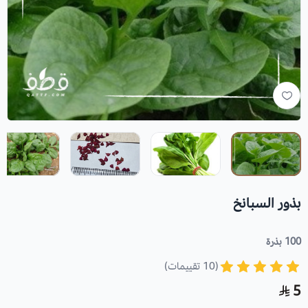
بذور السبانخ
100 بذرة
(10 تقييمات)
5