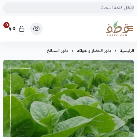
0
0
متجر قطف للبذور
الرئيسية
بذور الخضار والفواكه
بذور السبانخ