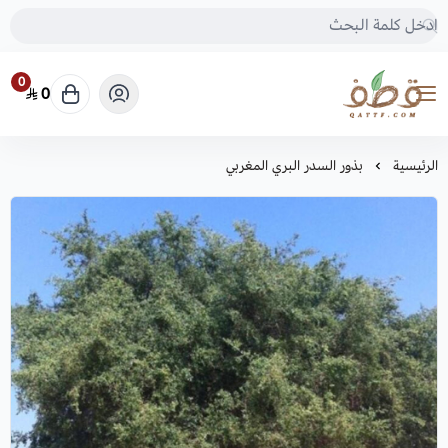
0
0
متجر قطف للبذور
الرئيسية
بذور السدر البري المغربي