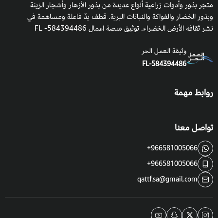
متجر بذور وأدوات زراعية أنواع عديدة من بذور الأزهار وأشجار الزينة
وبذور الخضار والفواكة والنباتات البرية. قطف يدٌ فاعلة ومساهمة في
نشر ثقافة الأرض الخضراء. توثيق منصة اعمال 584394486- FL
وثيقة العمل الحر
FL-584394486
روابط مهمة
تواصل معنا
+966581005066
+966581005066
qattf.sa@gmail.com