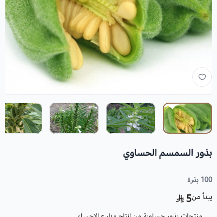
بذور السمسم الحساوي
100 بذرة
يبدأ من
5
منتجات بذور حساوية من إنتاج مزارع الاحساء