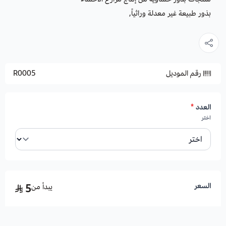
بذور طبيعة غير معدلة وراثياً,
رقم الموديل
R0005
العدد
*
اختر
السعر
يبدأ من
5