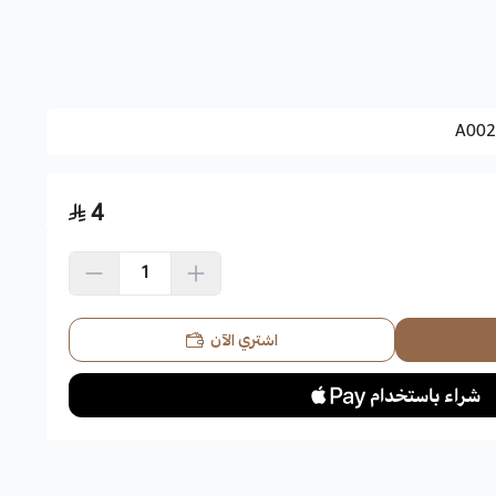
ي, بذور المريمية الاسبانية.
A002
4
اشتري الآن
الشيا غنية بالعناصر الضرورية للجسم مثل البروتين والكالسيوم والفسفور والأوميجا 3 ومضادات
مين (ب).
اعي.