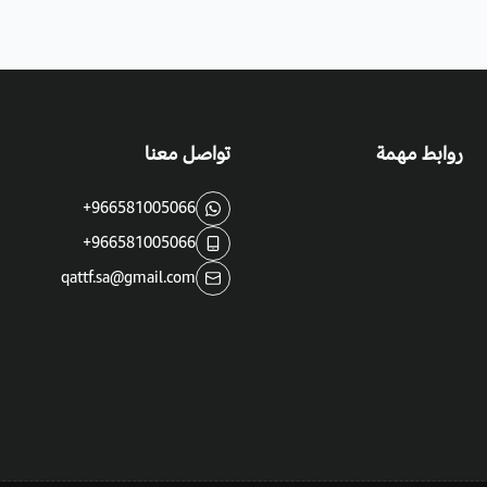
الوقت المفضل لزراعة الشيا:
في فصل الش
زوال خطر الصقيع.
أيضا يجب تجنب و الابتعاد عن زراعة ا
روابط مهمة
تواصل معنا
مشاكل الشيا:
الخطر الأول للشيا هي فت
+966581005066
+966581005066
qattf.sa@gmail.com