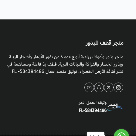
متجر قطف للبذور
متجر بذور وأدوات زراعية أنواع عديدة من بذور الأزهار وأشجار الزينة
وبذور الخضار والفواكة والنباتات البرية. قطف يدٌ فاعلة ومساهمة في
نشر ثقافة الأرض الخضراء. توثيق منصة اعمال 584394486- FL
وثيقة العمل الحر
FL-584394486