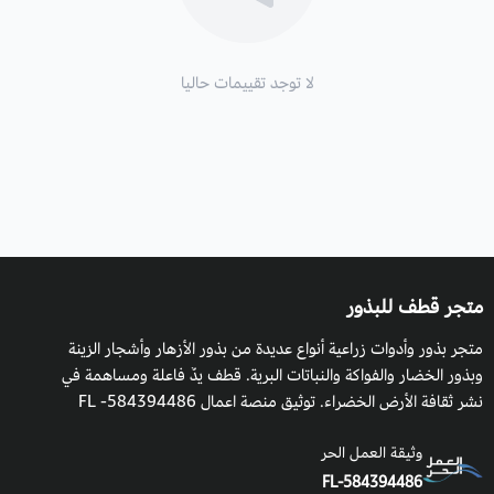
للأمراض.
وللطماطم فوائد كثيرة بشكل عام تتمثل في الآتي :
تُعدّ الطماطم مُرتفعةً بمحتواها من الألياف الغذائيّة والماء وتحتوي
لا توجد تقييمات حاليا
على العديد من الفيتامنيات مثل فيتامين ج كما تساهم في السيطرة
على ضغط الدم.
متجر قطف للبذور
متجر بذور وأدوات زراعية أنواع عديدة من بذور الأزهار وأشجار الزينة
وبذور الخضار والفواكة والنباتات البرية. قطف يدٌ فاعلة ومساهمة في
نشر ثقافة الأرض الخضراء. توثيق منصة اعمال 584394486- FL
وثيقة العمل الحر
FL-584394486