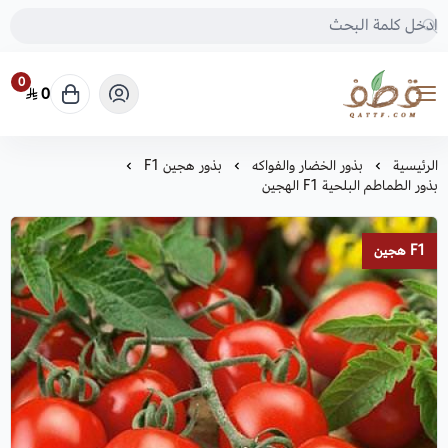
0
0
متجر قطف للبذور
الرئيسية
بذور الخضار والفواكه
بذور هجين F1
بذور الطماطم البلحية F1 الهجين
F1 هجين