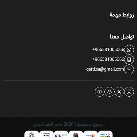
روابط مهمة
تواصل معنا
+966581005066
+966581005066
qattf.sa@gmail.com
الحقوق محفوظة | 2026
متجر قطف للبذور