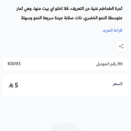
ثمرة الطماطم غنية عن التعريف، فلا تخلو اي بيت منها، وهي ثمار
متوسطة النمو الخضري، ذات صلابة جيدة سريعة النمو وسهلة
العناية، لذلك تزرع في البيوت وعلى الشرفات،
قراءة المزيد
الاسم العلمي
:
Solanum lycopersicum
أسماء أخرى:
طماط ، قوطة ، بندورة، طميشة.
رقم الموديل
K0093
الفصيلة:
الباذنجانية.
الموطن الأصلي:
جنوب امريكا.
السعر
5
الأزهار:
وأزهار الطماطم صغيرة صفراء اللون وتنضج الثمرة فيما بين
45 إلى 60 يوما بعد إخصاب الزهرة.
الأوراق
:
الارتفاع
: يصل طولها 2 متر تقريباً.