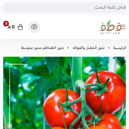
0
0
متجر قطف للبذور
الرئيسية
بذور الخضار والفواكه
بذور الطماطم مدور متوسط