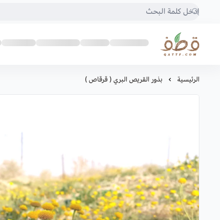
متجر قطف للبذور
الرئيسية
بذور القريص البري ( قرقاص )