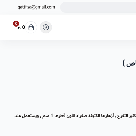
qattf.sa@gmail.com
0
0
اص )
القرقاص هو جنس نباتي حولي عشبي , كثير التفرع , أزهارها الكثيفة صفراء اللون قطرها 1 سم , ويستعمل عند