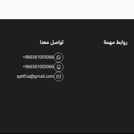
روابط مهمة
تواصل معنا
+966581005066
+966581005066
qattf.sa@gmail.com