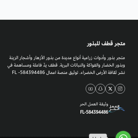
متجر قطف للبذور
متجر بذور وأدوات زراعية أنواع عديدة من بذور الأزهار وأشجار الزينة
وبذور الخضار والفواكة والنباتات البرية. قطف يدٌ فاعلة ومساهمة في
نشر ثقافة الأرض الخضراء. توثيق منصة اعمال 584394486- FL
وثيقة العمل الحر
FL-584394486