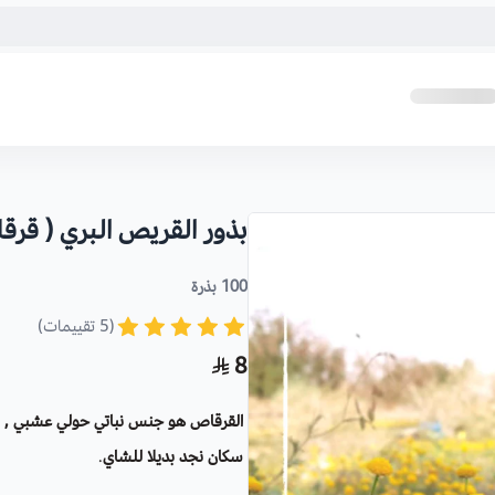
بذور القريص البري ( قرق
100 بذرة
(5 تقييمات)
8
سكان نجد بديلا للشاي
.