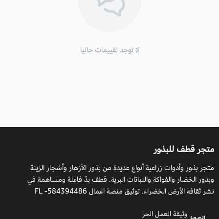
العائلة
: Linaceae
الموطن الأصلي
: بذور الكتان يعود اصلها الى الهند و منطقة الشرق
الأوسط.
لا توجد تقييمات حاليا
الارتفاع:
له ساق ليفي يصل ارتفاع النبات الى 60سم.
التعرض
: أشعة الشمس الكاملة لمدة 6 ساعات أو أكثر يوميا, لذلك
من الأفضل أن يكون لديك موقع لا تحجبه المباني أو الأشجار
المحيطة.
التربة المفضلة للزراعة
: يجب أن تكون التربة خصبة وجيدة التصريف.
متجر قطف للبذور
الوقت المفضل للزراعة:
أفضل وقت لزراعة بذور الكتان هو مع بداية
متجر بذور وأدوات زراعية أنواع عديدة من بذور الأزهار وأشجار الزينة
شهر نوفمبر حتى الاسبوع الثالث من نفس الشهر.
وبذور الخضار والفواكة والنباتات البرية. قطف يدٌ فاعلة ومساهمة في
فوائد بذور الكتان:
نشر ثقافة الأرض الخضراء. توثيق منصة اعمال 584394486- FL
من ابرز فوائد بذور الكتان المعروفة:
وثيقة العمل الحر
1- العمل على انقاص الوزن بسبب احتوائها على نسبة قليلة من