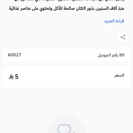
منذ آلاف السنين, بذور الكتان صالحة للأكل وتحتوي على عناصر غذائية
مهمة.
قراءة المزيد
على الرغم من أن الكتان يُزرع غالبًا كمحصول إنتاجي واسع النطاق ، إلا
أنه يمكن أيضًا زراعته في قطع أراضي صغيرة للحدائق والمنازل.
وهي واحدة من النباتات القديمة القيمة التي لا تزال تزرع الى يومنا
رقم الموديل
A0027
هذا.
وصف النبات:
السعر
5
الأوراق بسيطة وسميكة ومتناوبة ورمحية الشكل.
الزهور منعزلة و زرقاء شاحبة.
تتشكل الثمار على شكل كبسولات كروية صغيرة تحتوي على بذور بنية
وبيضاوية ومسطحة.
الاسم العلمي
: Linum usitatissimum