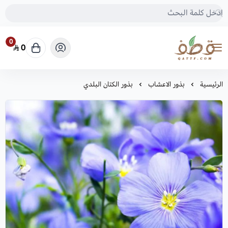
0
0
متجر قطف للبذور
الرئيسية
بذور الاعشاب
بذور الكتان البلدي