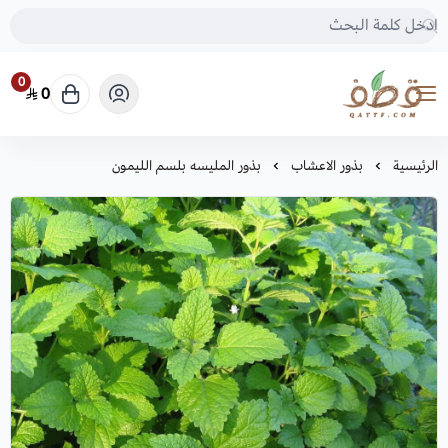
0
0
متجر قطف للبذور
الرئيسية
بذور الاعشاب
بذور المليسه بلسم الليمون