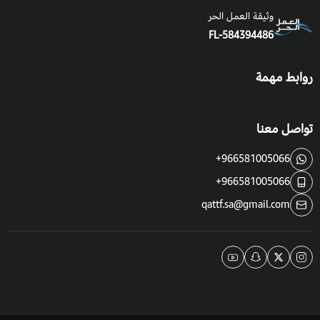
وثيقة العمل الحر
FL-584394486
فوائد واستخدامات المليسه:
يستخدم كعلاج للقلق والاكتئاب والإجهاد وعسر الهضم.
روابط مهمة
يخفف ألآلام والالتهابات.
يقلل نمو الفيروسات والبكتيريا.
تواصل معنا
وله الكثير والكثير من الفوائد.
+966581005066
+966581005066
qattf.sa@gmail.com