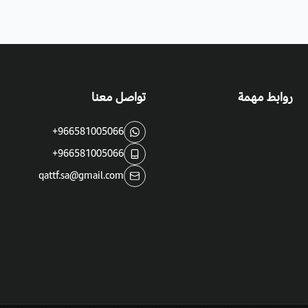
روابط مهمة
تواصل معنا
+966581005066
+966581005066
qattf.sa@gmail.com