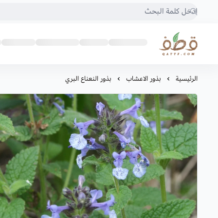
متجر قطف للبذور
الرئيسية
بذور الاعشاب
بذور النعناع البري