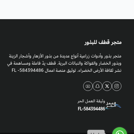
متجر قطف للبذور
متجر بذور وأدوات زراعية أنواع عديدة من بذور الأزهار وأشجار الزينة
وبذور الخضار والفواكة والنباتات البرية. قطف يدٌ فاعلة ومساهمة في
نشر ثقافة الأرض الخضراء. توثيق منصة اعمال 584394486- FL
وثيقة العمل الحر
FL-584394486