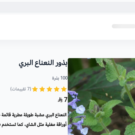
بذور النعناع البري
100 بذرة
(7 تقييمات)
7
النعناع البري عشبة طويلة عطرية قائمة خ
أوراقة مغلية مثل الشاي، كما تستخدم 
عائلة النعناع ،يجذب النحل والفراشات 