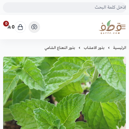
0
0
متجر قطف للبذور
الرئيسية
بذور الاعشاب
بذور النعناع الشامي