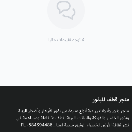
طريقة السقي
: يجب أن يروى بانتظام وألا تجب عنه التربة، مع مراعاة
حالة الطقس ورطوبة التربة، والظروف المناخية للنبات.
التعرض للشمس
: التعرض الكامل أو الجزئي.
لا توجد تقييمات حاليا
التكاثر:
بالبذور والعقل.
الارتفاع
: 50سم.
موعد الزراعة:
في أي وقت على مدار السنة بما في ذلك فصل الشتاء.
موعد الحصاد
: قطف أوراق النعناع حسب الحاجة، ويفضل أن يكون
ذلك في الصباح قبل الطقس الحار.
متجر قطف للبذور
متجر بذور وأدوات زراعية أنواع عديدة من بذور الأزهار وأشجار الزينة
فوائد النعناع
النعناع الشامي
واستخداماته:
وبذور الخضار والفواكة والنباتات البرية. قطف يدٌ فاعلة ومساهمة في
يشيع استخدامه كعشب عطري في المأكولات المتوسطية والآسيوية.
نشر ثقافة الأرض الخضراء. توثيق منصة اعمال 584394486- FL
يستخدم شاي النعناع على نطاق واسع كنبات طبي لخصائصه الهضمية