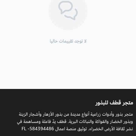
لا توجد تقييمات حاليا
متجر قطف للبذور
متجر بذور وأدوات زراعية أنواع عديدة من بذور الأزهار وأشجار الزينة
وبذور الخضار والفواكة والنباتات البرية. قطف يدٌ فاعلة ومساهمة في
نشر ثقافة الأرض الخضراء. توثيق منصة اعمال 584394486- FL