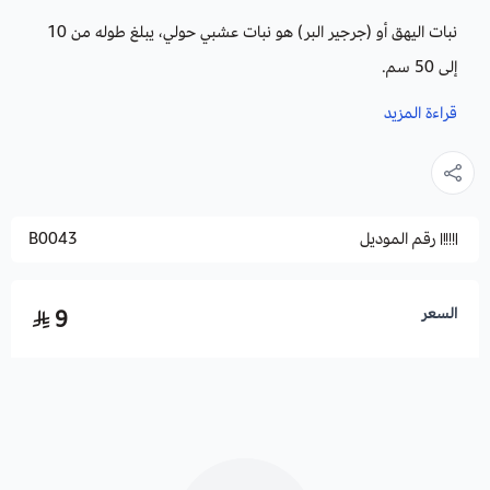
نبات اليهق أو (جرجير البر) هو نبات عشبي حولي، يبلغ طوله من 10
إلى 50 سم.
شكل أوراقه لحمية فهو ينمو بقرب قاعدته، ذات الشكل البيضاوي
قراءة المزيد
المقلوب ، له حواف كالمنشار.
ذو لون زهري وأرجواني.
ينمو بشكل كبير في البيئات الصخرية وبالقرب من المنابع ، ينمو ايضاً
رقم الموديل
B0043
في الاراضي الرملية.
اوراقه تؤكل وهي ذات طعم حار كالجرجير لذا يسميه البعض (جرجير
البر) .
السعر
9