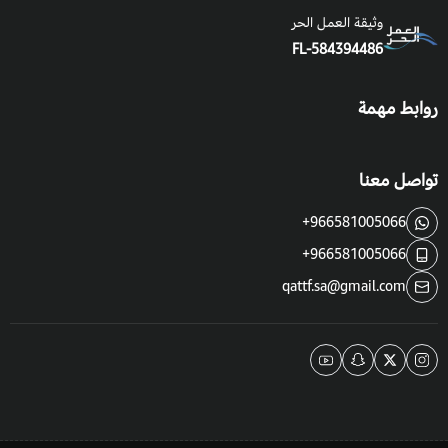
وثيقة العمل الحر
FL-584394486
روابط مهمة
تواصل معنا
+966581005066
+966581005066
qattf.sa@gmail.com