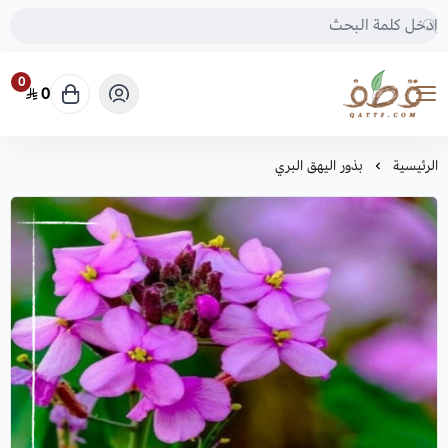
0
0
متجر قطف للبذور
الرئيسية
بذور اليهق البري