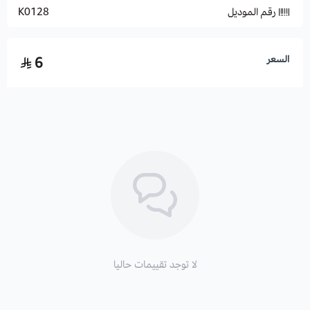
رقم الموديل
K0128
السعر
6
لا توجد تقييمات حاليا