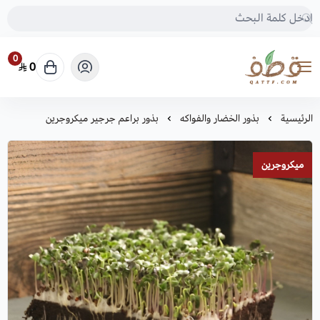
0
0
متجر قطف للبذور
الرئيسية
بذور الخضار والفواكه
بذور براعم جرجير ميكروجرين
ميكروجرين