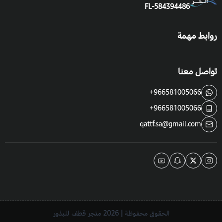
FL-584394486
روابط مهمة
تواصل معنا
+966581005066
+966581005066
qattf.sa@gmail.com
الحقوق محفوظة | 2026
متجر قطف للبذور