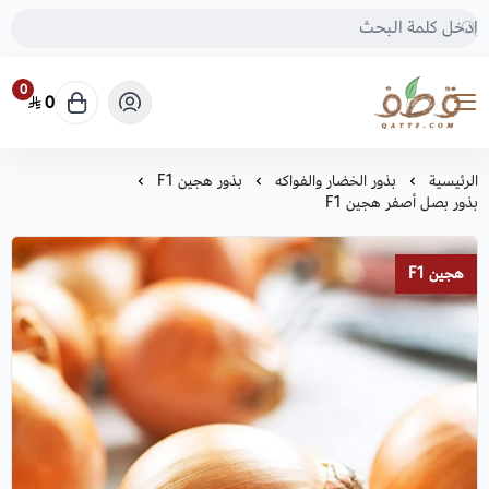
0
0
متجر قطف للبذور
الرئيسية
بذور الخضار والفواكه
بذور هجين F1
بذور بصل أصفر هجين F1
هجين F1