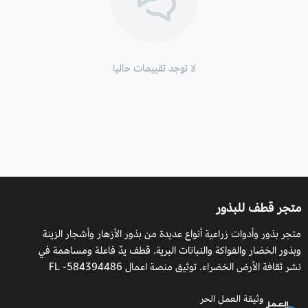
لا توجد تقييمات حاليا
متجر قطف للبذور
متجر بذور وأدوات زراعية أنواع عديدة من بذور الأزهار وأشجار الزينة
وبذور الخضار والفواكة والنباتات البرية. قطف يدٌ فاعلة ومساهمة في
نشر ثقافة الأرض الخضراء. توثيق منصة اعمال 584394486- FL
وثيقة العمل الحر