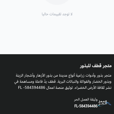
موعد الزراعة
: في نهاية فصل الشتاء.
موعد الحصاد
:
جاهز للحصاد حوالي 100 إلى 120 يومًا من البذر
لا توجد تقييمات حاليا
المباشر إلى حصاد البطيخ الناضج.
الحجم
: من قد يصل وزنها إلى 20-15 كيلو.
التكاثر
: بالبذور.
متجر قطف للبذور
متجر بذور وأدوات زراعية أنواع عديدة من بذور الأزهار وأشجار الزينة
وبذور الخضار والفواكة والنباتات البرية. قطف يدٌ فاعلة ومساهمة في
نشر ثقافة الأرض الخضراء. توثيق منصة اعمال 584394486- FL
وثيقة العمل الحر
FL-584394486