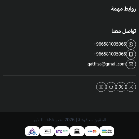
روابط مهمة
تواصل معنا
+966581005066
+966581005066
qattf.sa@gmail.com
الحقوق محفوظة | 2026
متجر قطف للبذور