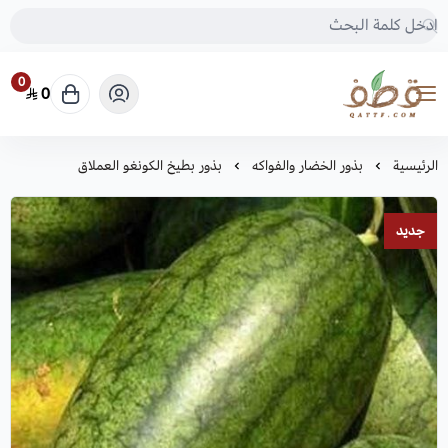
0
0
متجر قطف للبذور
الرئيسية
بذور الخضار والفواكه
بذور بطيخ الكونغو العملاق
جديد