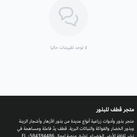
لا توجد تقييمات حاليا
متجر قطف للبذور
متجر بذور وأدوات زراعية أنواع عديدة من بذور الأزهار وأشجار الزينة
وبذور الخضار والفواكة والنباتات البرية. قطف يدٌ فاعلة ومساهمة في
نشر ثقافة الأرض الخضراء. توثيق منصة اعمال 584394486- FL