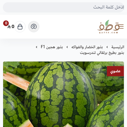
0
0
متجر قطف للبذور
الرئيسية
بذور الخضار والفواكه
بذور هجين F1
بذور بطيخ برتقالي تندرسويت
عضوي