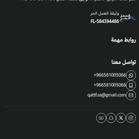
وثيقة العمل الحر
FL-584394486
روابط مهمة
تواصل معنا
+966581005066
+966581005066
qattf.sa@gmail.com