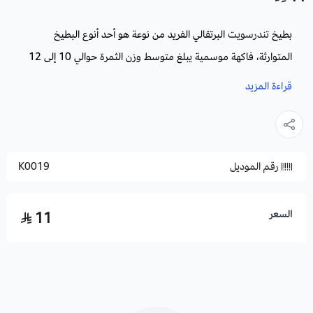
بطيخ
تندرسويت
البرتقالي الفريد من نوعة هو أحد أنوع البطيخ
المتوارثة، فاكهة موسمية يبلغ متوسط وزن الثمرة حوالي 10 إلى 12
كيلو وهو طويل الشكل، يتميز بحلاوة مذاقه، قليل السعرات، ومناسب
قراءة المزيد
لمن ينقصون أوزانهم، يوضع في سلطات الفواكه وتزيين الأطعمة.
طريقة الزراعة لا تختلف عن طريقة زراعة أي نوع من البطيخ ولمزيد من
رقم الموديل
K0019
المعلومات
إضغط هنا
السعر
11