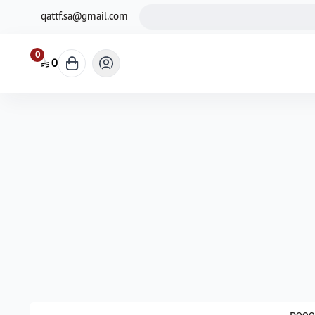
qattf.sa@gmail.com
0
0