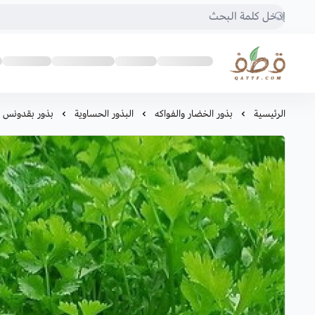
متجر قطف للبذور
الرئيسية
بذور الخضار والفواكه
البذور الحساوية
بذور بقدونس 