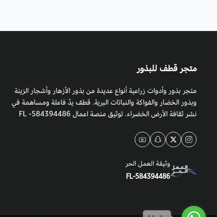
متجر قطف للبذور
متجر بذور وأدوات زراعية أنواع عديدة من بذور الأزهار وأشجار الزينة
وبذور الخضار والفواكة والنباتات البرية. قطف يدٌ فاعلة ومساهمة في
نشر ثقافة الأرض الخضراء. توثيق منصة اعمال 584394486- FL
وثيقة العمل الحر
FL-584394486