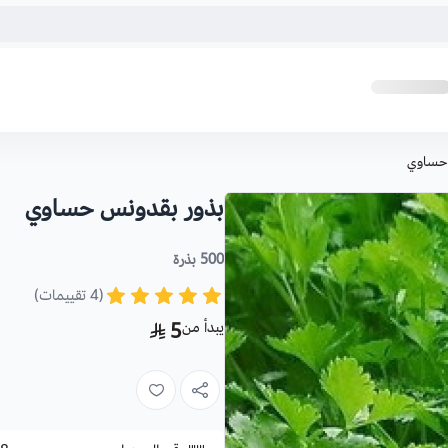
حساوي
بذور بقدونس حساوي
500 بذرة
(4 تقييمات)
يبدأ من
5