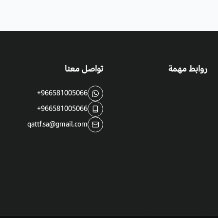
روابط مهمة
تواصل معنا
+966581005066
+966581005066
qattf.sa@gmail.com