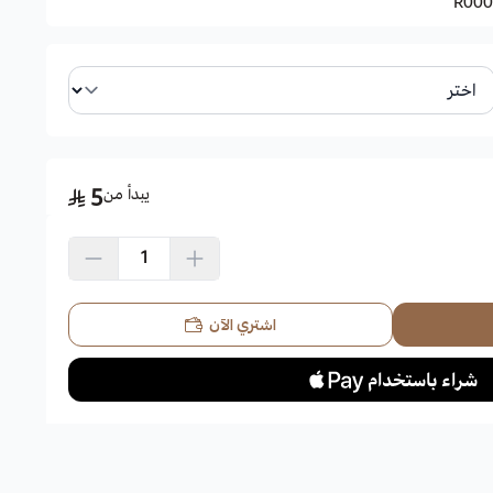
R000
يبدأ من
5
اشتري الآن