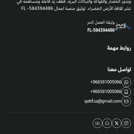
وبذور الخضار والفواكة والنباتات البرية. قطف يدٌ فاعلة ومساهمة في
نشر ثقافة الأرض الخضراء. توثيق منصة اعمال 584394486- FL
وثيقة العمل الحر
FL-584394486
روابط مهمة
تواصل معنا
+966581005066
+966581005066
qattf.sa@gmail.com