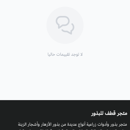
لا توجد تقييمات حاليا
متجر قطف للبذور
متجر بذور وأدوات زراعية أنواع عديدة من بذور الأزهار وأشجار الزينة