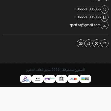
+966581005066
+966581005066
qattf.sa@gmail.com
الحقوق محفوظة | 2026
متجر قطف للبذور