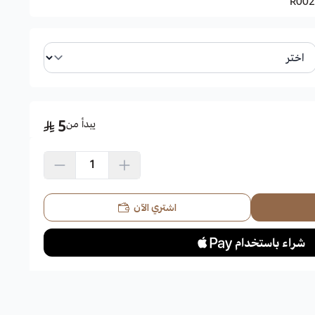
R002
يبدأ من
5
اشتري الآن