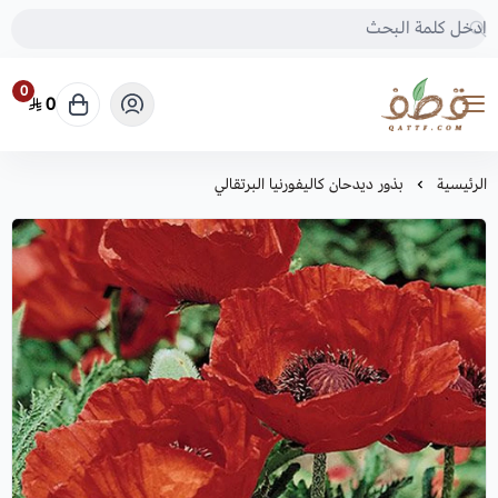
0
0
متجر قطف للبذور
الرئيسية
بذور ديدحان كاليفورنيا البرتقالي