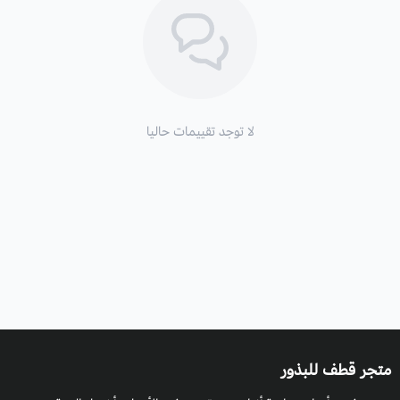
للخشخاش الشرقي و لكن تم تجنيسه في مختلف دول العالم ذات
الطقس البارد.
الأوراق
: أوراق الخشخاش الشرقية الكبيرة تشبه الشوك الناعم ،
لا توجد تقييمات حاليا
مفصصة بعمق ، وغنية بالألوان الخضراء ، مما يوفر لها قيمة جمالية
بحد ذاتها.
لون الأزهار
: الاكثر شهرة هو شقائق النعمان ذات اللون الاحمر المائل
للبرتقالي , هناك أيضا الوردي , البنفسجي , الخوخي وغيره.
التعرض للضوء
: التعرض اليومي لأشعة الشمس الكاملة لن يؤدي إلى
تعزيز الإزهار بشكل أفضل فحسب، بل سيقلل أيضًا من فرص الإصابة
بالبياض الدقيقي الذي يمثل مشكلة حقيقية للنباتات , الظل الجزئي
متجر قطف للبذور
ممكن لكن سيعطي أزهارا أقل.