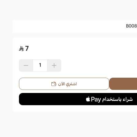
.
B008
7
رارة عالية كما تتحمل في نفس الوقت شدة البرودة والصقيع،
نة.
اشتري الآن
 التربة، على آن تكون جيدة التصريف.