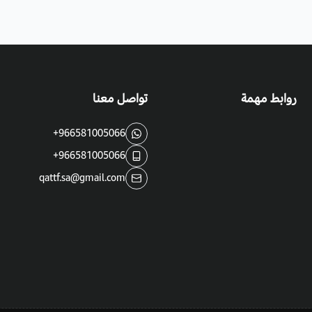
روابط مهمة
تواصل معنا
+966581005066
+966581005066
qattf.sa@gmail.com