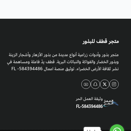
متجر قطف للبذور
متجر بذور وأدوات زراعية أنواع عديدة من بذور الأزهار وأشجار الزينة
وبذور الخضار والفواكة والنباتات البرية. قطف يدٌ فاعلة ومساهمة في
نشر ثقافة الأرض الخضراء. توثيق منصة اعمال 584394486- FL
وثيقة العمل الحر
FL-584394486