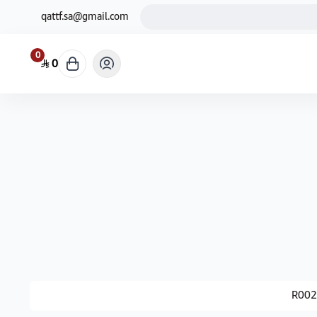
qattf.sa@gmail.com
0
0
R002