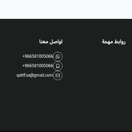
روابط مهمة
تواصل معنا
+966581005066
+966581005066
qattf.sa@gmail.com