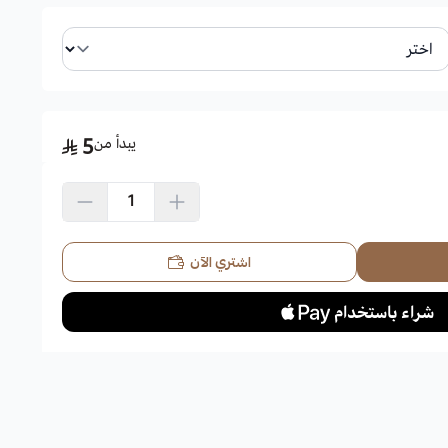
يبدأ من
5
اشتري الآن