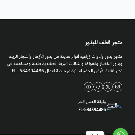
متجر قطف للبذور
متجر بذور وأدوات زراعية أنواع عديدة من بذور الأزهار وأشجار الزينة
وبذور الخضار والفواكة والنباتات البرية. قطف يدٌ فاعلة ومساهمة في
نشر ثقافة الأرض الخضراء. توثيق منصة اعمال 584394486- FL
وثيقة العمل الحر
FL-584394486