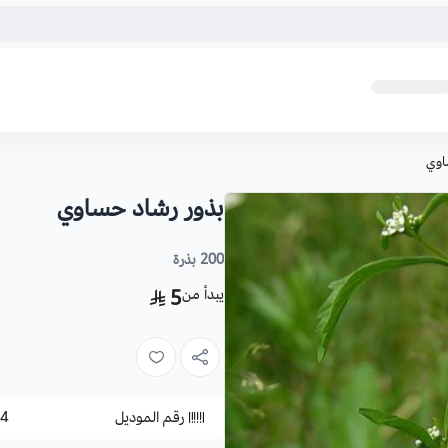
اوي
بذور رشاد حساوي
200 بذرة
يبدأ من
5
رقم الموديل
4