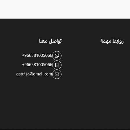
روابط مهمة
تواصل معنا
+966581005066
+966581005066
qattf.sa@gmail.com