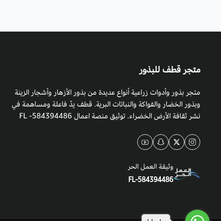
متجر قطف للبذور
متجر بذور وأدوات زراعية أنواع عديدة من بذور الأزهار وأشجار الزينة
وبذور الخضار والفواكة والنباتات البرية. قطف يدٌ فاعلة ومساهمة في
نشر ثقافة الأرض الخضراء. توثيق منصة اعمال 584394486- FL
وثيقة العمل الحر
FL-584394486