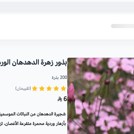
بذور زهرة الدهدهان الور
200 بذرة
(تقييمان)
6
شجيرة الدهدهان من النباتات الموسمية
بأزهار وردية محمرة متفرعة الأغصان، تز
الشرفات.